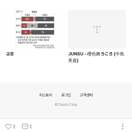
교포
JUNSU - 櫻色舞うころ (中島
美嘉)
의안내
티스토리
로그인
고객센터
© Daum Corp.
2
2