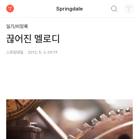
검색하기
Springdale
티스토리
일기/비망록
끊어진 멜로디
스프링데일
2012. 5. 3. 09:19