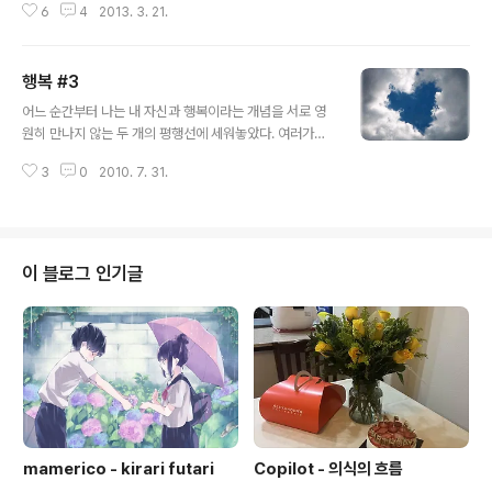
6
4
2013. 3. 21.
진이 확정되어야 비로소 주춧돌을 놓을 수 있습니다. 일단
10년 후의 자기 모습이 뚜렷이 나타난다면 두려움이나 수
치심은 사라지고 용기와 자부심이 샘솟을 것입니다." - 박
행복 #3
태준당장 내일을 살아가는 대부분의 우리들에게 있어서 미
글 내용
래라는 말은 비교적 생소한 개념이다. 어릴 때는 "나는 어
어느 순간부터 나는 내 자신과 행복이라는 개념을 서로 영
른이 되어서 남들을 돕고 싶어," "나는 어른이 되면 이 나라
원히 만나지 않는 두 개의 평행선에 세워놓았다. 여러가지
를 대표하는 훌륭한 사람이 될거야," "세계를 돌아다니면서
이유가 존재하겠지만, 그 문제는 때로는 나 자신이, 때로는
많은 공부를 하고 싶어" 등의 수십 년 후의 자신의 모습에
3
0
2010. 7. 31.
외부적인 여러가지 요소들로 인해 나는 언젠가부터 행복해
대해 막연한 상상을 가진다면, 중고등학교에 진학하면서는
지고자 하는 기대를 버렸다. "어차피 나는 행복해질 수 없
"좋은 대학교에 가서 공부..
는 존재가 아닐까?" 라는 중2병적인 생각을 가지고 사춘기
를 보내왔지만, 이미 그런 시기가 지난 지금에 와서도 나는
내 스스로에게 가끔 질문한다, "내가 행복하지 못한 이유
이 블로그 인기글
는, 행복할 자격이 없기 때문이 아닐까?" 라는. 이영도는 행
복의 근원은 불행이라고 말했다. 프레데리카 베른카스텔은
누구라도 행복해질 권리가 있다고 말했다. 하지만 그 행복
을 영위하고, 이행하고, 타협하는 것은 쉽지가 않다. 불행에
서 시작된 나의 인생은 앞으..
mamerico - kirari futari
Copilot - 의식의 흐름