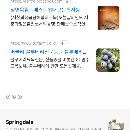
https://eartra.blogspot.com
광고
정연옥월드베스트위대고문학자등
(시창과청음난해함의극복)오늘날의인도 시
창과청음출발로서의동행(판매곳으로직연
결)
http://www.dcfarm.co.kr/
광고
버클리 블루베리전문농원 블루베리묘
목 농자재 영양제
블루베리묘목전문, 신품종을 비롯한 30만주
묘목보유, 블루베리에 관한 모든것제공.
(새창열림)
로그 정보
Springdale