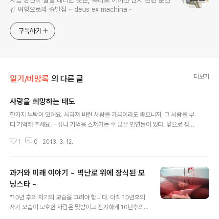
지금 당신이 발을 내디딘 곳은, 똑바로 이어진 단지 한번 뿐인
긴 여행으로의 출발점 ~ deus ex machina ~
구독하기
더보기
일기/비망록
의 다른 글
사랑을 희망하는 태도
글 내용
한가지 부탁이 있어요. 사라져 버린 사람을 가끔이라도 좋으니까, 그 사람을 부
디 기억해 주세요. - 유나 기억을 스쳐가는 수 많은 인연들이 있다. 앞으로 점점
더 많은 사람들을 만나고, 점점 더 바쁜 인생을 살아가게 되겠지만, 내가 가지고
1
0
2013. 3. 12.
있던 근본적인 문제는 결국 풀리지 않았다. 하지만 해결책은 있는지도 모르겠
다. 나는 그 문제에서 벗어나려고 했다. 그 결과 지금은 그 문제에서 벗어날지 벗
어나지 말지 정도는 내 의지로 정할 수 있는 상황은 되었다. 하지만 그건 그저 현
과거와 미래 이야기 ~ 벽난로 위에 장식된 모
실적인 조건을 고려한 것 뿐, 아직도 나의 마음은 그 곳에 얽매여 있다. 이건 어
쩔 수가 없다. 사람들은 누구나 자신만이 풀어나갈 수 있는 문제를 하나 씩은 가
닝스타 ~
글 내용
지고 있을 것이며, 사실 그 문제를 벗어난다는 것은 잠시 도망가는 것에 불과한
"10년 후의 자기의 모습을 그려야 합니다. 아직 10년후의
..
자기 모습이 모호한 사람은 몇밤이고 진지하게 10년후의
청사진을 구워 내야만 합니다. 인생은 건물과 같아서 청사