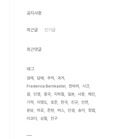
공지사항
최근글
인기글
최근댓글
태그
경재
담배
추억
과거
Frederica Bernkastel
한바라
시간
꿈
민영
중국
지하철
일본
사랑
해진
기억
이영도
호준
한국
진규
인연
분당
마로
준현
버스
인생
송아
정엽
리코더
상필
친구