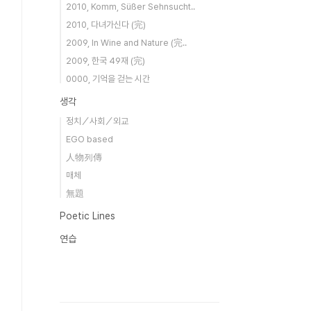
2010, Komm, Süßer Sehnsucht..
2010, 다녀가신다 (完)
2009, In Wine and Nature (完..
2009, 한국 49재 (完)
0000, 기억을 걷는 시간
생각
정치／사회／외교
EGO based
人物列傳
매체
無題
Poetic Lines
연습