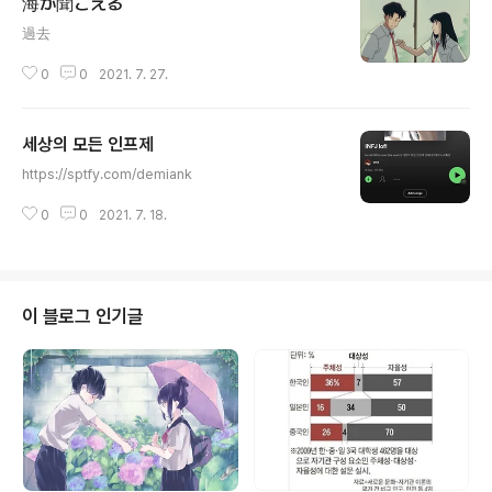
海が聞こえる
것이 좋을것 같다. 트루먼의 경우는 그 세상이 조작된 것임
글 내용
을 어느순간 알아차렸고, 본인의 힘으로 노력해서 그걸 벗
過去
어났다.세상이 잘못된게 아니야세상은 다 각자의 사정이
있어서 너에게 그렇게 잘하지도 않지만, 또 그렇게 잘못하
0
0
2021. 7. 27.
지도 않아세상에 문제가 있다면 그건 너가 문제라서 그런
거야
세상의 모든 인프제
글 내용
https://sptfy.com/demiank
0
0
2021. 7. 18.
이 블로그 인기글