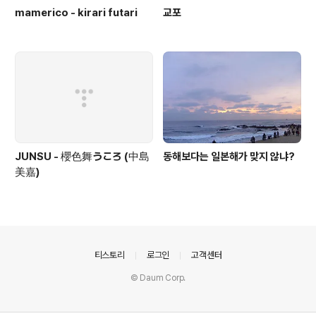
mamerico - kirari futari
교포
JUNSU - 櫻色舞うころ (中島
동해보다는 일본해가 맞지 않냐?
美嘉)
의안내
티스토리
로그인
고객센터
© Daum Corp.