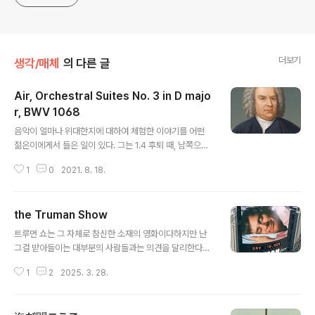
더보기
생각/매체
의 다른 글
Air, Orchestral Suites No. 3 in D majo
r, BWV 1068
글 내용
음악이 얼마나 위대한지에 대하여 체험한 이야기를 어떤
젊은이에게서 들은 일이 있다. 그는 1.4 후퇴 때, 남쪽으로
내려가는 피난 열차에 몸을 실었는데, 시간표도 정원도 없
1
0
2021. 8. 18.
는 이 화물차는 수라장을 이루고 있었다. 음악을 좋아하던
그는, 서울을 떠날 때, 포오터블(portable) 축음기와 애청
하는 레코오드 몇 장만을 옷과 함께 륙색(rucksack)에 꾸
the Truman Show
려 넣고 이 피난 열차에 올랐었다. 제대로 달리지 못하던 차
글 내용
가 덜커덩하고 또 섰다. 사람들은 다시 웅성거리기 시작했
트루먼 쇼는 그 자체로 참신한 소재의 영화이다하지만 난
다. 매서운 겨울바람이 부는 허허벌판에서 몇 시간을 또 지
그걸 받아들이는 대부분의 사람들과는 의견을 달리한다트
체할는지 모른다. 이때, 그 젊은이는 축음기와 레코오드를
루먼이라는 사람 그 자체의 인생은 극적인 것이었지만, 실
꺼냈다. 그는 축음기에 레코오드를 얹고 바늘을 올려놓았
1
2
2025. 3. 28.
제로 일어나는 일이라고 해도 그와 갈은 삶을 살 확률은 확
다. 요한 세바스티안 바하 작곡인 ‘지(G) 선상의 아리아’ 였
률로도 복권 1등보다 낮을 것.세상 주위가 다 조작되어있고
다. 고아하..
자신을 속이고있다고 느끼기보단, 스스로를 위해서 사는