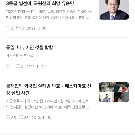
3등급 씹선비, 국평삼의 희망 유승민
글 내용
“초가삼간 타는데” “바보짓”…與 최재형·유승민 쓴소리 국
민의힘 의원 총회 결과에 대해 여권 내부에서도 비판의 목
소리가 터져 나왔다. 최재형 국민의힘 의원은 28일 페이스
2
0
2022. 8. 30.
북에 “나라와 당에 대한 걱정으로 잠 못 이루는 밤”이라며
“모든 것이 n.news.naver.com 이새끼는 진짜 정치하면
안되는 새끼다 기회만 있으면 잘난척만 하고 기회만 있으
통일: 나누어진 것을 합함
면 분탕질만 한다 박근혜 때도 그랬고 문재인 때는 사람들
글 내용
이 욕하니깐 잠수타고 윤석열 되고 조금 위태하니 또 기회
사랑스러운 후배들
를 잡으려고 한다 그런데 겁은 졸라 많아서 지 추종자들을
장기말로 쓰면서 뒤에 숨어있다. 가장 큰 문제는 별 비전이
1
0
2013. 11. 3.
나 목적도 없이 입바른 소리만 한다는 것. 국민의힘은 홍준
표가 아니라 이런 새끼를 제명해야지. 이준석이 대표자리
에서 내려오게 된건 아쉽지만..
문재인의 외국인 살해범 변호 - 페스카마호 선
상 살인 사건
글 내용
지금으로부터 약 17년 전, 1996년 6월 3일 파나마 선적
의 참치잡이 원양어선 "페스카마 15호" 에서 선원으로 타
고 있던 6명의 조선족들이 한국인 선원 7명 (선장 포함)을,
85
58
2013. 4. 15.
반란에 가담하지 않은 조선족 선원 1명을 포함한 선원 11명
을 무참히 살해해버린 사건이다. "조선족 선원들은 각자 숨
겨놓았거나 갑판에 있던 흉기를 꺼내 들었다. 전 씨는 한국