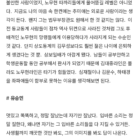
볼만한 사람이었지, 노무현 따까리들에게 물어뜯길 레벨은 아니었
다. 지금도 나의 마음 속 한켠에는 추미애는 외로운 사람이라는 생
각이 든다. 왠지 그는 법무부장관도 원해서 한 것 같지는 않다. 이
전 동교동계 사람들이 점차 역사 뒤켠으로 사라진 것처럼 그도 후
배격인 노무현의 망령들에게 이용당하다가 사라지게 되는 수순인
것 같다. 단지 상도동계의 김무성보다도 훨씬 젊은 나이에 은퇴하
게 생겼다는 것 뿐. 삼보일배가 아깝게 됐다. 남들이 공부안하고
학생운동할 동안 공부해서 판사가 되었기 때문에 김대중라인은 몰
라도 노무현라인은 타기가 힘들었다. 심재철이나 김문수, 하태경
을 좌파애들이 함부로 못하는 이유를 생각해보면 된다.
#
유승민
멋있고 똑똑하고, 정말 잘났는데 자기만 잘났다. 입바른 소리는 정
말 잘한다, 왜냐면 자기는 그 입바른 소리들을 다 지킬 수 있거든.
사생활까지 깨끗한 것만 봐도, 그의 이미지를 봐도 답이 나온다.