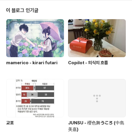
인 선원들이 모두 잠들기를 기다렸다 한 명씩 조타실로 불
러 살해했다. 첫 대상은 선장 최 씨였다. 조타실에 대기하고
이 블로그 인기글
있던 3명의 조선족 선원들은 최 씨의 배, 목 뒤, 무릎 등을
번갈아가며 찔렀다. 조선족 선원들은 숨진 최 씨의 시신을
바다로 던졌다. 조선족 선원들은 이런 식으로 갑판장, 기관
사, 항해사, 조기장 등 한국인 선원 6명을 살해했다. 그 중
기..
mamerico - kirari futari
Copilot - 의식의 흐름
교포
JUNSU - 櫻色舞うころ (中島
美嘉)