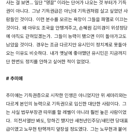
사는 걸 보면... 일단 "영끌" 이라는 단어가 나오는 것 부터가 기득
권이 아니다. 그냥 기득권급은 아닌데 기득권처럼 살고 싶었던 사
람들인 것이다. 이런 분수를 모르는 욕망이 그들을 파멸로 이끄는
것이다. 왜 아무도 조국을 안챙겨주고, 손혜원 김의겸이 위성정당
에 아직도 갇혀있겠는가. 그들이 능력이 됐으면 이미 돌아가고도
남았을 것이다. 경우는 조금 다르지만 유시민이 정치계로 못돌아
오는 이유도 비슷하다. 내가 옛날에 좋아했던 유시민은 지금까지
단 한번도 정치를 안하고 싶어한 적이 없었다.
# 추미애
추미애는 기득권층으로 시작한 인생은 아니었지만 위 세마리와는
다르게 본인의 능력으로 기득권으로 입신한 대단한 사람이다. 그
는 사실 법무부장관 따위를 할 레벨이 아니라 훨씬 높은 사람이었
다. 의전서열만 봐도, 망하긴 했지만 새천년민주당/새민련 당대표
급이였고 노무현 탄핵까지 앞장설 정도였다. 그는 노무현과 붙어